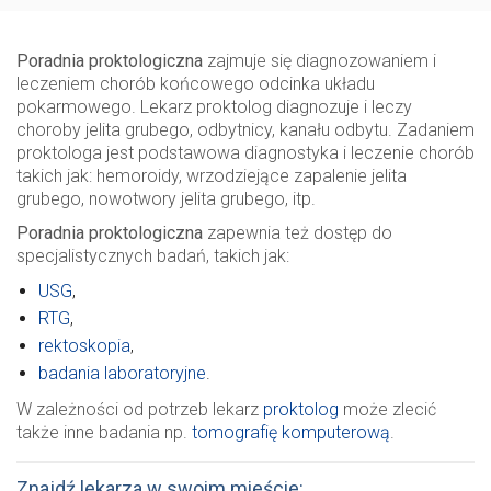
Poradnia proktologiczna
zajmuje się diagnozowaniem i
leczeniem chorób końcowego odcinka układu
pokarmowego. Lekarz proktolog diagnozuje i leczy
choroby jelita grubego, odbytnicy, kanału odbytu. Zadaniem
proktologa jest podstawowa diagnostyka i leczenie chorób
takich jak: hemoroidy, wrzodziejące zapalenie jelita
grubego, nowotwory jelita grubego, itp.
Poradnia proktologiczna
zapewnia też dostęp do
specjalistycznych badań, takich jak:
USG
,
RTG
,
rektoskopia
,
badania laboratoryjne
.
W zależności od potrzeb lekarz
proktolog
może zlecić
także inne badania np.
tomografię komputerową
.
Znajdź lekarza w swoim mieście: