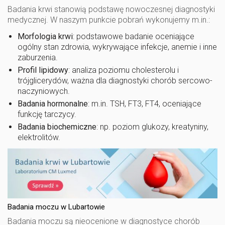
Badania krwi stanowią podstawę nowoczesnej diagnostyki
medycznej. W naszym punkcie pobrań wykonujemy m.in.:
Morfologia krwi
: podstawowe badanie oceniające
ogólny stan zdrowia, wykrywające infekcje, anemie i inne
zaburzenia.
Profil lipidowy
: analiza poziomu cholesterolu i
trójglicerydów, ważna dla diagnostyki chorób sercowo-
naczyniowych.
Badania hormonalne
: m.in. TSH, FT3, FT4, oceniające
funkcję tarczycy.
Badania biochemiczne
: np. poziom glukozy, kreatyniny,
elektrolitów.
Badania moczu w Lubartowie
Badania moczu są nieocenione w diagnostyce chorób