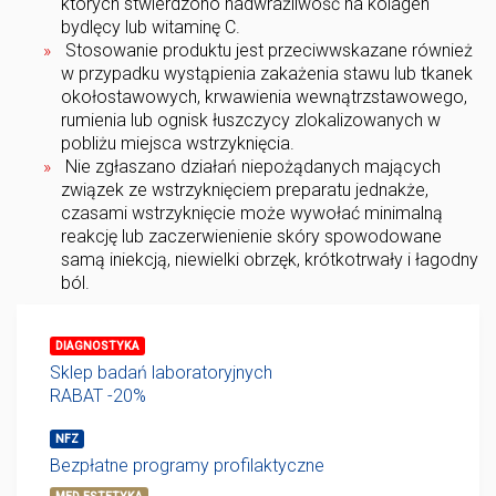
których stwierdzono nadwrażliwość na kolagen
bydlęcy lub witaminę C.
Stosowanie produktu jest przeciwwskazane również
w przypadku wystąpienia zakażenia stawu lub tkanek
okołostawowych, krwawienia wewnątrzstawowego,
rumienia lub ognisk łuszczycy zlokalizowanych w
pobliżu miejsca wstrzyknięcia.
Nie zgłaszano działań niepożądanych mających
związek ze wstrzyknięciem preparatu jednakże,
czasami wstrzyknięcie może wywołać minimalną
reakcję lub zaczerwienienie skóry spowodowane
samą iniekcją, niewielki obrzęk, krótkotrwały i łagodny
ból.
DIAGNOSTYKA
Sklep badań laboratoryjnych
RABAT -20%
NFZ
Bezpłatne programy profilaktyczne