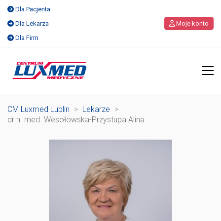
Dla Pacjenta
Dla Lekarza
Moje konto
Dla Firm
CM Luxmed Lublin
>
Lekarze
>
dr n. med. Wesołowska-Przystupa Alina