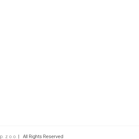
. z o.o.
| All Rights Reserved