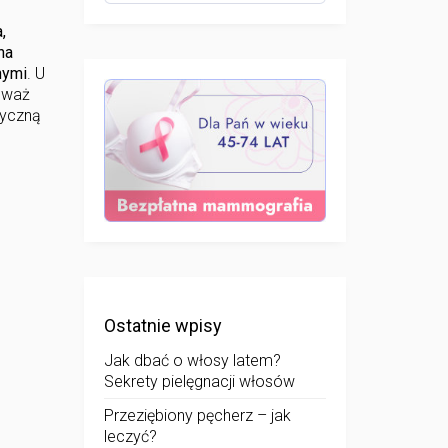
,
na
nymi
. U
ieważ
tyczną
Ostatnie wpisy
Jak dbać o włosy latem?
Sekrety pielęgnacji włosów
Przeziębiony pęcherz – jak
leczyć?