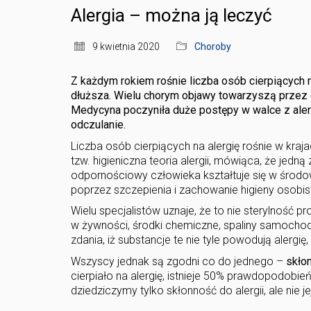
Alergia – można ją leczyć
9 kwietnia 2020
Choroby
Z każdym rokiem rośnie liczba osób cierpiących na 
dłuższa. Wielu chorym objawy towarzyszą przez ca
Medycyna poczyniła duże postępy w walce z aler
odczulanie.
Liczba osób cierpiących na alergię rośnie w kraj
tzw. higieniczna teoria alergii, mówiąca, że jedną
odpornościowy człowieka kształtuje się w środowi
poprzez szczepienia i zachowanie higieny osobist
Wielu specjalistów uznaje, że to nie sterylność 
w żywności, środki chemiczne, spaliny samocho
zdania, iż substancje te nie tyle powodują alergię,
Wszyscy jednak są zgodni co do jednego –
skło
cierpiało na alergię, istnieje 50% prawdopodobie
dziedziczymy tylko skłonność do alergii, ale nie je