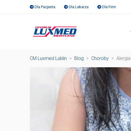
Dla Pacjenta
Dla Lekarza
Dla Firm
CM Luxmed Lublin
>
Blog
>
Choroby
>
Alergi