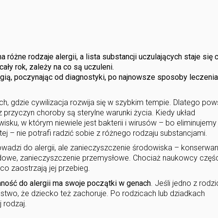
różne rodzaje alergii, a lista substancji uczulających staje się 
ły rok, zależy na co są uczuleni.
gią, poczynając od diagnostyki, po najnowsze sposoby leczenia
ach, gdzie cywilizacja rozwija się w szybkim tempie. Dlatego pow
 z przyczyn choroby są sterylne warunki życia. Kiedy układ
sku, w którym niewiele jest bakterii i wirusów – bo eliminujemy 
ej – nie potrafi radzić sobie z różnego rodzaju substancjami.
prowadzi do alergii, ale zanieczyszczenie środowiska – konserwan
dowe, zanieczyszczenie przemysłowe. Chociaż naukowcy częśc
 co zaostrzają jej przebieg.
nność do alergii ma swoje początki w genach
. Jeśli jedno z rodz
ństwo, że dziecko też zachoruje. Po rodzicach lub dziadkach
j rodzaj.