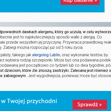
odpowiednich dawkach alergenu, który go uczula, w celu wytworz
Obecnie jest to najskuteczniejszy sposób walki z alergią. Co
ii, ale przede wszystkim jej przyczynę. Przywraca prawidłową rea
ę. Zabiegi można rozpocząć już od 5 roku życia.
alisty, takiego jak
alergolog Lublin
, oraz wykonanie testów, by
ekarz wybiera rodzaj szczepionki. Może być ona podawana podsk
ji podawana jest początkowo co tydzień lub co dwa tygodnie, pó
t dzieciom, które źle znoszą zastrzyki. Zalecana jest również
ecie zabiegowym
. Jest wygodniejsza, ponieważ może być stoso