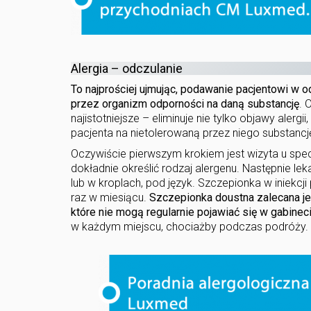
Alergia – odczulanie
To najprościej ujmując, podawanie pacjentowi w 
przez organizm odporności na daną substancję
. 
najistotniejsze – eliminuje nie tylko objawy alerg
pacjenta na nietolerowaną przez niego substancj
Oczywiście pierwszym krokiem jest wizyta u specj
dokładnie określić rodzaj alergenu. Następnie l
lub w kroplach, pod język. Szczepionka w iniekc
raz w miesiącu.
Szczepionka doustna zalecana jes
które nie mogą regularnie pojawiać się w gabin
w każdym miejscu, chociażby podczas podróży.