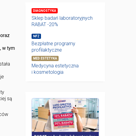
DIAGNOSTYKA
Sklep badań laboratoryjnych
RABAT -20%
coraz
NFZ
Bezpłatne programy
, w tym
profilaktyczne
MED ESTETYKA
stała
Medycyna estetyczna
i kosmetologia
je
ty
iej są
iców