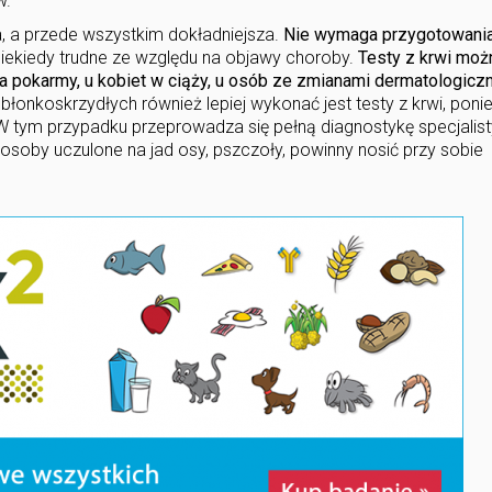
w.
a, a przede wszystkim dokładniejsza.
Nie wymaga przygotowania
niekiedy trudne ze względu na objawy choroby.
Testy z krwi moż
na pokarmy, u kobiet w ciąży, u osób ze zmianami dermatologicz
błonkoskrzydłych również lepiej wykonać jest testy z krwi, pon
j. W tym przypadku przeprowadza się pełną diagnostykę specjalis
osoby uczulone na jad osy, pszczoły, powinny nosić przy sobie