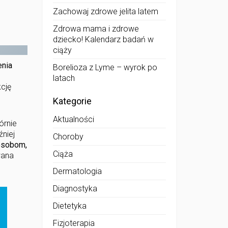
Zachowaj zdrowe jelita latem
Zdrowa mama i zdrowe
dziecko! Kalendarz badań w
ciąży
enia
Borelioza z Lyme – wyrok po
latach
kcję
Kategorie
Aktualności
órnie
źniej
Choroby
 osobom,
Ciąża
wana
Dermatologia
Diagnostyka
Dietetyka
Fizjoterapia