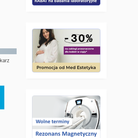
ekarz
ą
.