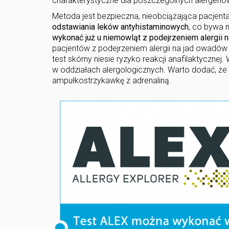
charakterystyczne dla poszczególnych alergenó
Metoda jest bezpieczna, nieobciążająca pacjent
odstawiania leków antyhistaminowych
, co bywa 
wykonać już u niemowląt z podejrzeniem alergii 
pacjentów z podejrzeniem alergii na jad owadów 
test skórny niesie ryzyko reakcji anafilaktyczne
w oddziałach alergologicznych. Warto dodać, że 
ampułkostrzykawkę z adrenaliną.