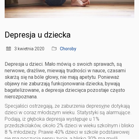
Depresja u dziecka
3 kwietnia 2020
Choroby
Depresja u dzieci. Mało mówią o swoich sprawach, są
nerwowe, drażliwe, miewają trudności w nauce, czasami
skarżą się na bóle głowy, nie mają apetytu. Ponieważ
objawy nie zaburzają funkcjonowania dziecka, bywają
bagatelizowane, a depresja dziecięca pozostaje często
nierozpoznana.
Specjaliści ostrzegają, że zaburzenia depresyjne dotykają
dzieci w coraz młodszym wieku. Statystyki są alarmujące.
Podają, iż głęboka depresja występuje u 1%
przedszkolaków, około 2% dzieci w wieku szkolnym i blisko
8 % młodzieży. Prawie 40% dzieci w szkole podstawowej
nie ma poczucia sensu życia, a blisko 30% ma myśli