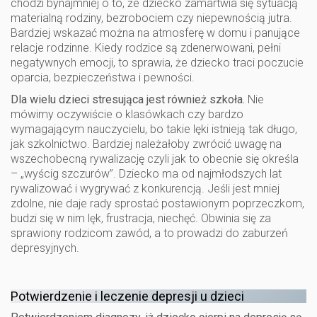
chodzi bynajmniej o to, że dziecko zamartwia się sytuacją
materialną rodziny, bezrobociem czy niepewnością jutra.
Bardziej wskazać można na atmosferę w domu i panujące
relacje rodzinne. Kiedy rodzice są zdenerwowani, pełni
negatywnych emocji, to sprawia, że dziecko traci poczucie
oparcia, bezpieczeństwa i pewności.
Dla wielu dzieci stresująca jest również szkoła.
Nie
mówimy oczywiście o klasówkach czy bardzo
wymagającym nauczycielu, bo takie lęki istnieją tak długo,
jak szkolnictwo. Bardziej należałoby zwrócić uwagę na
wszechobecną rywalizację czyli jak to obecnie się określa
– „wyścig szczurów”. Dziecko ma od najmłodszych lat
rywalizować i wygrywać z konkurencją. Jeśli jest mniej
zdolne, nie daje rady sprostać postawionym poprzeczkom,
budzi się w nim lęk, frustracja, niechęć. Obwinia się za
sprawiony rodzicom zawód, a to prowadzi do zaburzeń
depresyjnych.
Potwierdzenie i leczenie depresji u dzieci