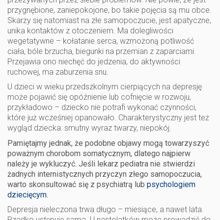
przygnębione, zaniepokojone, bo takie pojęcia są mu obce.
Skarży się natomiast na złe samopoczucie, jest apatyczne,
unika kontaktów z otoczeniem. Ma dolegliwości
wegetatywne – kołatanie serca, wzmożoną potliwość
ciała, bóle brzucha, biegunki na przemian z zaparciami.
Przejawia ono niechęć do jedzenia, do aktywności
ruchowej, ma zaburzenia snu.
U dzieci w wieku przedszkolnym cierpiących na depresję
może pojawić się opóźnienie lub cofnięcie w rozwoju,
przykładowo – dziecko nie potrafi wykonać czynności,
które już wcześniej opanowało. Charakterystyczny jest też
wygląd dziecka: smutny wyraz twarzy, niepokój.
Pamiętajmy jednak, że podobne objawy mogą towarzyszyć
poważnym chorobom somatycznym, dlatego najpierw
należy je wykluczyć. Jeśli lekarz pediatra nie stwierdzi
żadnych internistycznych przyczyn złego samopoczucia,
warto skonsultować się z psychiatrą lub
psychologiem
dziecięcym
.
Depresja nieleczona trwa długo – miesiące, a nawet lata.
Rzadko ustępuje sama. U nastolatków może prowadzić do