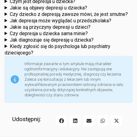
Czym jest depresja u dziecka?
Jakie są objawy depresji u dziecka?
Czy dziecko z depresją zawsze mówi, że jest smutne?
Jak depresja może wyglądać u przedszkolaka?
Jakie są przyczyny depresji u dzieci?
Czy depresja u dziecka sama minie?
Jak diagnozuje się depresję u dziecka?
Kiedy zgłosić się do psychologa lub psychiatry
dziecięcego?
Informacje zawarte w tym artykule mają charakter
ogólnoinformacyjny i edukacyjny. Nie zastępują one
profesjonalnej porady medycznej, diagnozy czy leczenia.
Zaleca się konsultację z lekarzem lub innym
wykwalifikowanym pracownikiem ochrony zdrowia w celu
uzyskania porady dotyczącej konkretnych objawów,
dolegliwości czy stanu zdrowia.
Udostępnij: