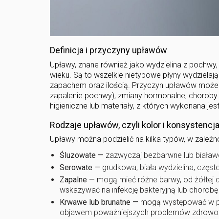
Definicja i przyczyny upławów
Upławy, znane również jako wydzielina z pochwy
wieku. Są to wszelkie nietypowe płyny wydzielają
zapachem oraz ilością. Przyczyn upławów może by
zapalenie pochwy), zmiany hormonalne, choroby 
higieniczne lub materiały, z których wykonana jest 
Rodzaje upławów, czyli kolor i konsystencj
Upławy można podzielić na kilka typów, w zależno
Śluzowate —
zazwyczaj bezbarwne lub białawe
Serowate —
grudkowa, biała wydzielina, częst
Zapalne —
mogą mieć różne barwy, od żółtej 
wskazywać na infekcję bakteryjną lub chorob
Krwawe lub brunatne —
mogą występować w pr
objawem poważniejszych problemów zdrowotn