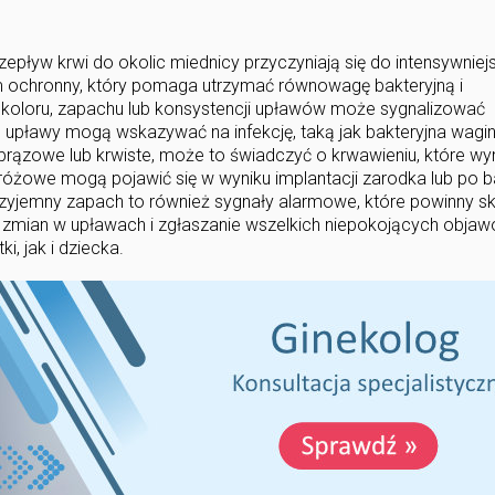
ływ krwi do okolic miednicy przyczyniają się do intensywniejs
zm ochronny, który pomaga utrzymać równowagę bakteryjną i
koloru, zapachu lub konsystencji upławów może sygnalizować
re upławy mogą wskazywać na infekcję, taką jak bakteryjna wagi
ę brązowe lub krwiste, może to świadczyć o krwawieniu, które 
różowe mogą pojawić się w wyniku implantacji zarodka lub po b
rzyjemny zapach to również sygnały alarmowe, które powinny sk
ie zmian w upławach i zgłaszanie wszelkich niepokojących obja
, jak i dziecka.