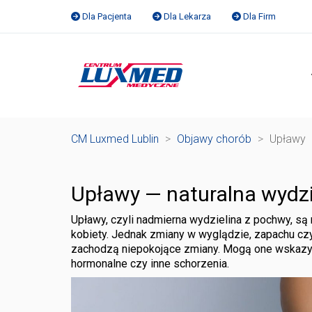
Dla Pacjenta
Dla Lekarza
Dla Firm
CM Luxmed Lublin
>
Objawy chorób
>
Upławy
Upławy — naturalna wydzi
Upławy, czyli nadmierna wydzielina z pochwy, są
kobiety. Jednak zmiany w wyglądzie, zapachu c
zachodzą niepokojące zmiany. Mogą one wskazywa
hormonalne czy inne schorzenia.