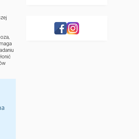
zej
noza,
wymaga
adaniu
łonić
wów