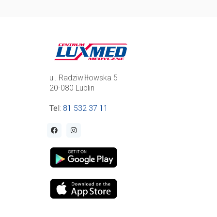
ul. Radziwiłłowska 5
20-080 Lublin
Tel
:
81 532 37 11