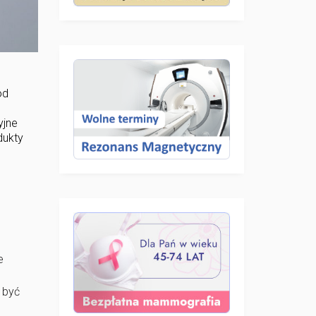
od
yjne
dukty
e
 być