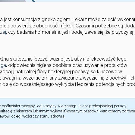
jest konsultacja z ginekologiem. Lekarz może zalecić wykona
ć lub potwierdzić obecność infekcji. Czasami potrzebne są do
zej
, czy badania hormonalne, jeśli podejrzewa się, że przyczyną
a skutecznie leczyć, ważne jest, aby nie lekceważyć tego
oga
, odpowiednia higiena osobista oraz używanie produktów
kłócają naturalnej flory bakteryjnej pochwy, są kluczowe w
 uwagi na wszelkie zmiany związane z wydzieliną z pochwy i ic
ić się do wcześniejszego wykrycia i leczenia potencjalnych p
 ogólnoinformacyjny i edukacyjny. Nie zastępują one profesjonalnej porady
nsultację z lekarzem lub innym wykwalifikowanym pracownikiem ochrony zdrowi
jawów, dolegliwości czy stanu zdrowia.