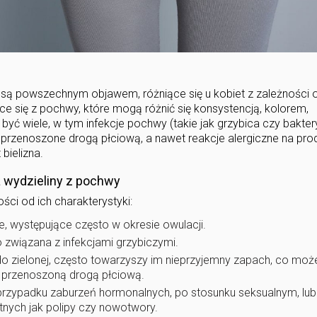
, są powszechnym objawem, różniące się u kobiet z zależności 
ce się z pochwy, które mogą różnić się konsystencją, kolorem,
ć wiele, w tym infekcje pochwy (takie jak grzybica czy bakter
przenoszone drogą płciową, a nawet reakcje alergiczne na pro
bielizna.
a wydzieliny z pochwy
ści od ich charakterystyki:
, występujące często w okresie owulacji.
o związana z infekcjami grzybiczymi.
do zielonej, często towarzyszy im nieprzyjemny zapach, co moż
ę przenoszoną drogą płciową.
zypadku zaburzeń hormonalnych, po stosunku seksualnym, lub
ych jak polipy czy nowotwory.