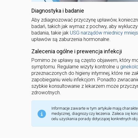
Diagnostyka i badanie
Aby zdiagnozować przyczynę upławów, konieczna 
badań, takich jak wymaz z pochwy, aby wykluczy
badania, takie jak
USG narządów miednicy mniejs
upławów są zaburzenia hormonalne.
Zalecenia ogólne i prewencja infekcji
Pomimo że upławy są często objawem, który możn
symptomu. Regularne wizyty kontrolne u
ginekol
przeznaczonych do higieny intymnej, które nie za
zapobieganiu wielu infekcjom. Ponadto zwracanie
szybkie konsultowanie z lekarzem może przyczyn
zdrowotnych.
Informacje zawarte w tym artykule mają charakter
medycznej, diagnozy czy leczenia. Zaleca się ko
celu uzyskania porady dotyczącej konkretnych ob