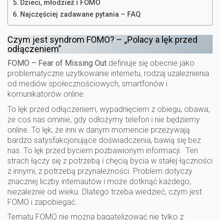
Dzieci, młodzież i FOMO
Najczęściej zadawane pytania – FAQ
Czym jest syndrom FOMO? – „Polacy a lęk przed
odłączeniem”
FOMO – Fear of Missing Out
definiuje się obecnie jako
problematyczne użytkowanie internetu, rodzaj uzależnienia
od mediów społecznościowych, smartfonów i
komunikatorów online.
To lęk przed odłączeniem, wypadnięciem z obiegu, obawa,
że coś nas ominie, gdy odłożymy telefon i nie będziemy
online. To lęk, że inni w danym momencie przeżywają
bardzo satysfakcjonujące doświadczenia, bawią się bez
nas. To lęk przed byciem pozbawionym informacji. Ten
strach łączy się z potrzebą i chęcią bycia w stałej łączności
z innymi, z potrzebą przynależności. Problem dotyczy
znacznej liczby internautów i może dotknąć każdego,
niezależnie od wieku. Dlatego trzeba wiedzieć, czym jest
FOMO i zapobiegać.
Tematu FOMO nie można bagatelizować nie tylko z