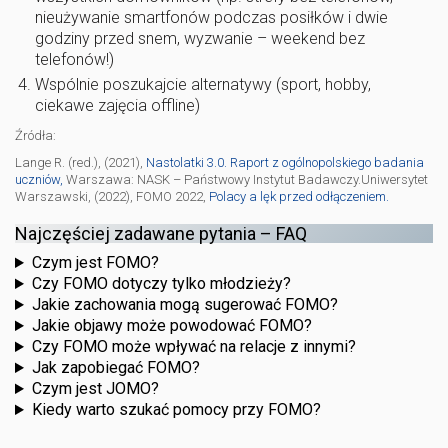
nieużywanie smartfonów podczas posiłków i dwie
godziny przed snem, wyzwanie – weekend bez
telefonów!)
Wspólnie poszukajcie alternatywy (sport, hobby,
ciekawe zajęcia offline)
Źródła:
Lange R. (red.), (2021),
Nastolatki 3.0. Raport z ogólnopolskiego badania
uczniów,
Warszawa: NASK – Państwowy Instytut Badawczy.Uniwersytet
Warszawski, (2022), FOMO 2022,
Polacy a lęk przed odłączeniem.
Najczęściej zadawane pytania – FAQ
Czym jest FOMO?
Czy FOMO dotyczy tylko młodzieży?
Jakie zachowania mogą sugerować FOMO?
Jakie objawy może powodować FOMO?
Czy FOMO może wpływać na relacje z innymi?
Jak zapobiegać FOMO?
Czym jest JOMO?
Kiedy warto szukać pomocy przy FOMO?